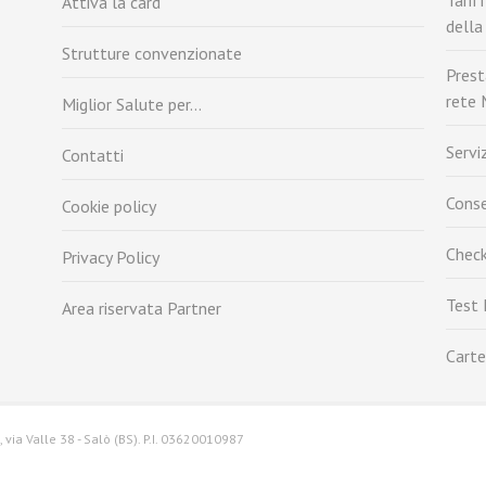
Tarif
Attiva la card
della
Strutture convenzionate
Prest
rete 
Miglior Salute per…
Servi
Contatti
Conse
Cookie policy
Check
Privacy Policy
Test
Area riservata Partner
Carte
via Valle 38 - Salò (BS). P.I. 03620010987