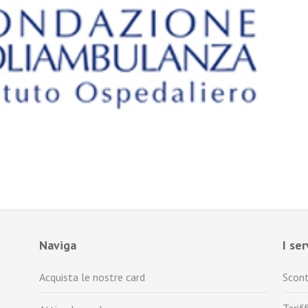
Naviga
I se
Acquista le nostre card
Scont