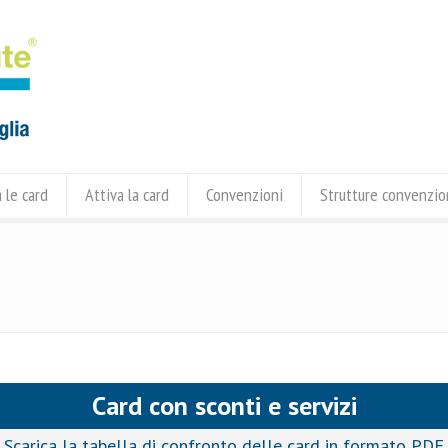
 le card
Attiva la card
Convenzioni
Strutture convenzi
Card con sconti e servizi
Scarica la tabella di confronto delle card in formato PDF