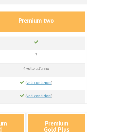
Premium two
2
4 volte all’anno
(
vedi condizioni
)
(
vedi condizioni
)
ium
Premium
d
Gold Plus