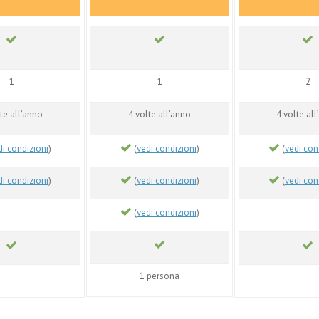
1
1
2
te all’anno
4 volte all’anno
4 volte al
di condizioni
)
(
vedi condizioni
)
(
vedi con
di condizioni
)
(
vedi condizioni
)
(
vedi con
(
vedi condizioni
)
1 persona