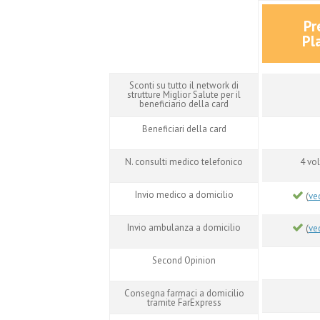
Pr
Pl
Sconti su tutto il network di
strutture Miglior Salute per il
beneficiario della card
Beneficiari della card
N. consulti medico telefonico
4 vol
Invio medico a domicilio
(
ve
Invio ambulanza a domicilio
(
ve
Second Opinion
Consegna farmaci a domicilio
tramite FarExpress