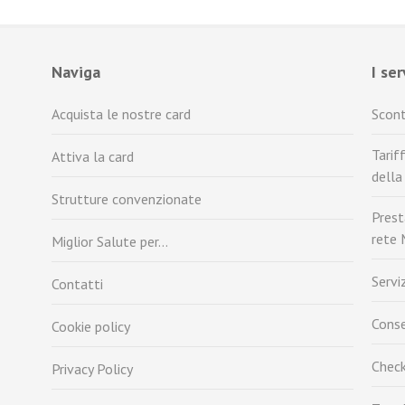
Naviga
I se
Acquista le nostre card
Scont
Tarif
Attiva la card
della
Strutture convenzionate
Prest
rete 
Miglior Salute per…
Servi
Contatti
Conse
Cookie policy
Check
Privacy Policy