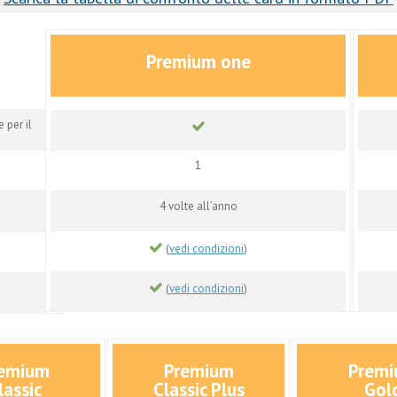
Premium one
 per il
1
4 volte all’anno
(
vedi condizioni
)
(
vedi condizioni
)
emium
Premium
Prem
lassic
Classic Plus
Gol