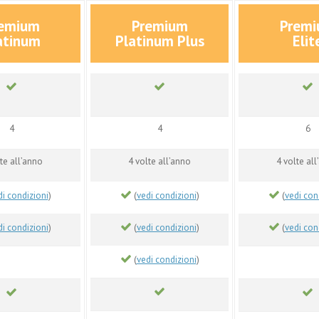
emium
Premium
Prem
atinum
Platinum Plus
Elit
4
4
6
te all’anno
4 volte all’anno
4 volte al
di condizioni
)
(
vedi condizioni
)
(
vedi con
di condizioni
)
(
vedi condizioni
)
(
vedi con
(
vedi condizioni
)