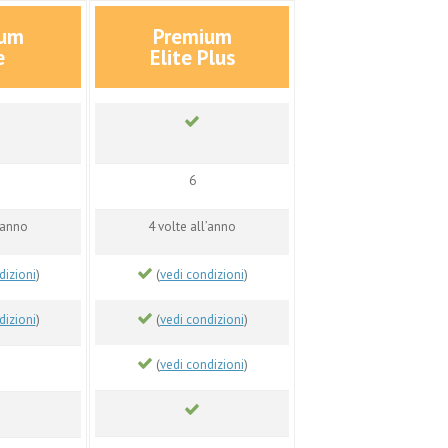
ium
Premium
e
Elite Plus
6
l’anno
4 volte all’anno
dizioni
)
(
vedi condizioni
)
dizioni
)
(
vedi condizioni
)
(
vedi condizioni
)